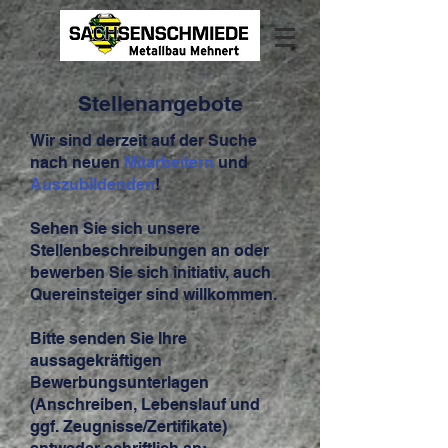
Stellenangebote
Wir sind derzeit auf der Suche
nach neuen
Mitarbeitern
und
Auszubildenden
!
Sehen Sie sich unsere
Stellenbeschreibungen an oder
bewerben Sie sich initiativ, auch
Quereinsteiger sind willkommen.
Bitte senden Sie Ihre
aussagekräftigen
Bewerbungsunterlagen
(Anschreiben, Lebenslauf und
ggf. Zeugnisse/Zertifikate)