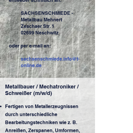
entweder schriftlich an:
SACHSENSCHMIEDE -
Metallbau Mehnert
Zeschaer Str. 1
02699 Neschwitz
oder per e-mail an:
sachsenschmiede.info@t-
online.de
Metallbauer / Mechatroniker /
Schweißer (m/w/d)
Fertigen von Metallerzeugnissen
durch unterschiedliche
Bearbeitungstechniken wie z. B.
Anreißen, Zerspanen, Umformen,